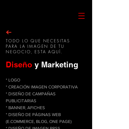
TODO LO QUE NECESITAS
PARA LA IMAGEN DE TU
NEGOCIO, ESTA AQUÍ.
Diseño
y Marketing
* LOGO
* CREACIÓN IMAGEN CORPORATIVA
* DISEÑO DE CAMPAÑAS
PUBLICITARIAS
* BANNER, AFICHES
* DISEÑO DE PÁGINAS WEB
(E.COMMERCE, BLOG, ONE PAGE)
* DISEÑO DE IMAGEN RRSS