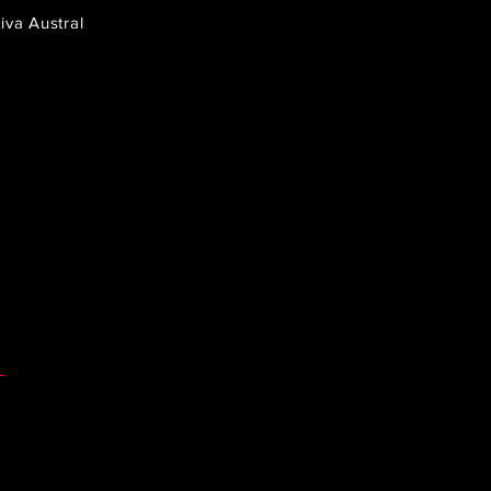
iva Austral
Z
Z