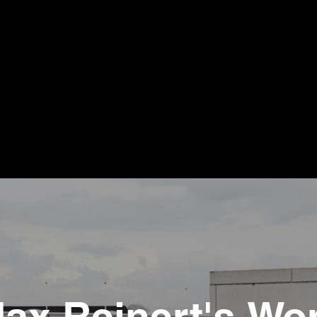
I'm a paragraph. Click here to add your own text and ed
Text” or double click me to add your own content and
free to drag and drop me anywhere you like on your p
to tell a story and let your users know a little more ab
ax Reinert's Wo