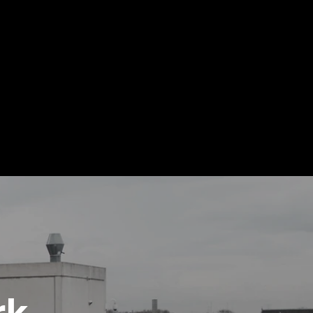
it me. It’s easy. Just click “Edit
 make changes to the font. Feel
age. I’m a great place for you
out you.
rk